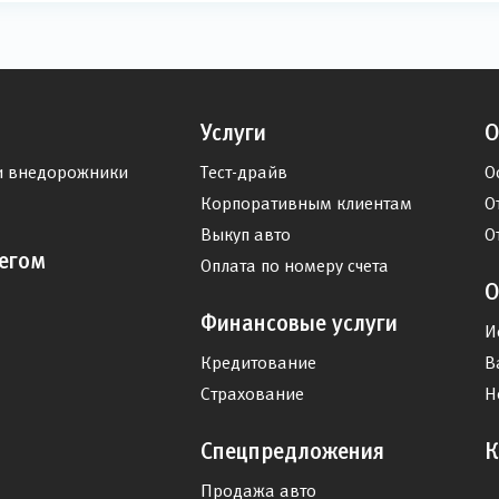
Услуги
О
и внедорожники
Тест-драйв
О
Корпоративным клиентам
О
Выкуп авто
О
егом
Оплата по номеру счета
О
Финансовые услуги
И
Кредитование
В
Страхование
Н
Спецпредложения
К
Продажа авто