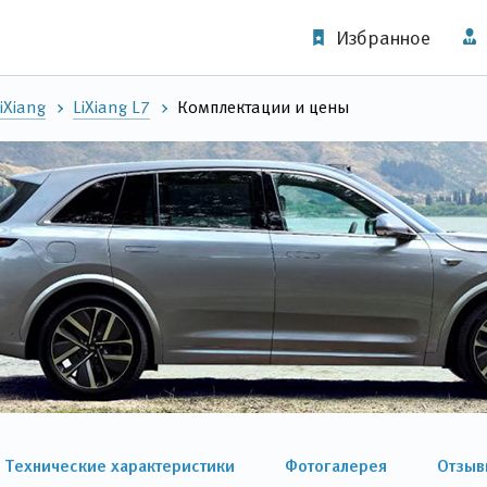
Избранное
iXiang
LiXiang L7
Комплектации и цены
Технические характеристики
Фотогалерея
Отзыв