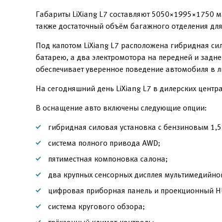
Габариты LiXiang L7 составляют 5050×1995×1750 м
также достаточный объём багажного отделения для
Под капотом LiXiang L7 расположена гибридная си
батарею, а два электромотора на передней и задн
обеспечивает уверенное поведение автомобиля в л
На сегодняшний день LiXiang L7 в дилерских центр
В оснащение авто включены следующие опции:
гибридная силовая установка с бензиновым 1,
система полного привода AWD;
пятиместная компоновка салона;
два крупных сенсорных дисплея мультимедийно
цифровая приборная панель и проекционный H
система кругового обзора;