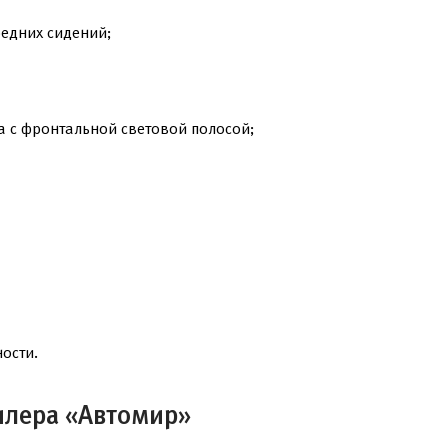
редних сидений;
а с фронтальной световой полосой;
ости.
илера «Автомир»