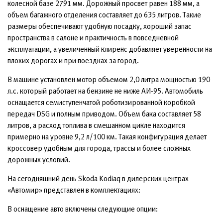
колесной базе 2791 мм. Дорожный просвет равен 188 мм, а
объем багажного отделения составляет до 635 литров. Такие
размеры обеспечивают удобную посадку, хороший запас
пространства в салоне и практичность в повседневной
эксплуатации, а увеличенный клиренс добавляет уверенности на
плохих дорогах и при поездках за город.
В машине установлен мотор объемом 2,0 литра мощностью 190
л.с. который работает на бензине не ниже АИ-95. Автомобиль
оснащается семиступенчатой роботизированной коробкой
передач DSG и полным приводом. Объем бака составляет 58
литров, а расход топлива в смешанном цикле находится
примерно на уровне 9,2 л/100 км. Такая конфигурация делает
кроссовер удобным для города, трассы и более сложных
дорожных условий.
На сегодняшний день Skoda Kodiaq в дилерских центрах
«Автомир» представлен в комплектациях:
В оснащение авто включены следующие опции: