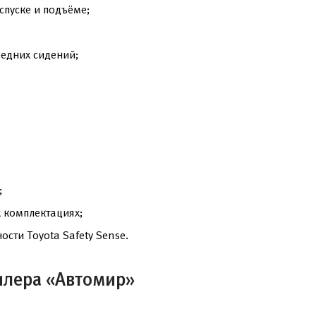
пуске и подъёме;
редних сидений;
;
 комплектациях;
сти Toyota Safety Sense.
илера «Автомир»