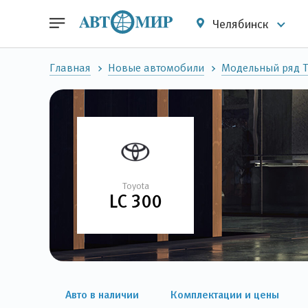
Челябинск
Главная
Новые автомобили
Модельный ряд T
Toyota
LC 300
Авто в наличии
Комплектации и цены