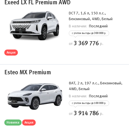
Exeed LX FL Premium AWD
DCT 7, 1,6 л, 150 л.с.,
Бензиновый, 4WD, Белый
Последний
В наличии:
с учетом выгоды до
300 000
р.
3 369 776
от
р.
Акция
Esteo MX Premium
8AT, 2 л, 197 л.с., Бензиновый,
4WD, Белый
Последний
В наличии:
с учетом выгоды до
100 000
р.
3 914 786
от
р.
Новинка
Акция