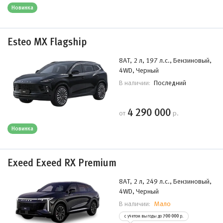
Новинка
Esteo MX Flagship
8AT, 2 л, 197 л.с., Бензиновый,
4WD, Черный
Последний
В наличии:
4 290 000
от
р.
Новинка
Exeed Exeed RX Premium
8AT, 2 л, 249 л.с., Бензиновый,
4WD, Черный
Мало
В наличии:
с учетом выгоды до
700 000
р.