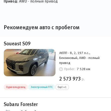
Привод:
AWD - полный привод
Рекомендуем авто с пробегом
Soueast S09
АКПП - 8, 2, 197 л.с.,
Бензиновый, AWD - полный
привод
7 528 км
Пробег:
2 573 973
р.
Один владелец
Электронный ПТС
Ещё +1
Subaru Forester