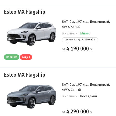
Esteo MX Flagship
8AT, 2 л, 197 л.с., Бензиновый,
4WD, Белый
Много
В наличии:
с учетом выгоды до
100 000
р.
4 190 000
от
р.
Новинка
Акция
Esteo MX Flagship
8AT, 2 л, 197 л.с., Бензиновый,
4WD, Серый
Последний
В наличии:
4 290 000
от
р.