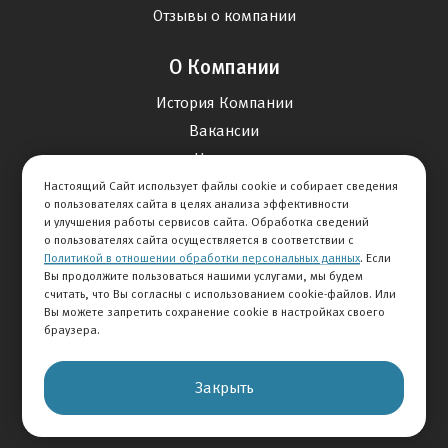
Отзывы о компании
О Компании
История Компании
Вакансии
Новости
Настоящий Сайт использует файлы cookie и собирает сведения
о пользователях сайта в целях анализа эффективности
Карта сайта
и улучшения работы сервисов сайта. Обработка сведений
о пользователях сайта осуществляется в соответствии с
Политикой в отношении обработки персональных данных
. Если
Контакты
Вы продолжите пользоваться нашими услугами, мы будем
считать, что Вы согласны с использованием cookie-файлов. Или
Вы можете запретить сохранение cookie в настройках своего
+7 495 234-33-66
браузера.
Клиентская служба
Закрыть
© 2026 АВТОМИР
Правовая информация