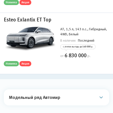
Новинка
Акция
Esteo Exlantix ET Top
АТ, 1,5 л, 143 л.с., Гибридный,
4WD, Белый
Последний
В наличии:
с учетом выгоды до
160 000
р.
6 830 000
от
р.
Новинка
Акция
Модельный ряд Автомир