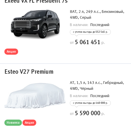
Exeed VX FL President 7s
8AT, 2 л, 249 л.с., Бензиновый,
4WD, Серый
Последний
В наличии:
с учетом выгоды до
552 545
р.
5 061 451
от
р.
Акция
Esteo V27 Premium
АТ, 1,5 л, 143 л.с., Гибридный,
4WD, Чёрный
Последний
В наличии:
с учетом выгоды до
160 000
р.
5 590 000
от
р.
Новинка
Акция