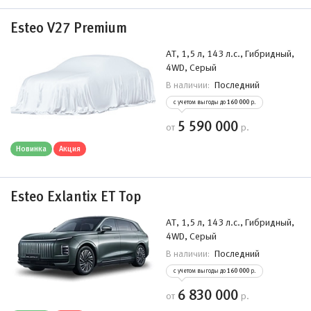
Esteo V27 Premium
АТ, 1,5 л, 143 л.с., Гибридный,
4WD, Серый
Последний
В наличии:
с учетом выгоды до
160 000
р.
5 590 000
от
р.
Новинка
Акция
Esteo Exlantix ET Top
АТ, 1,5 л, 143 л.с., Гибридный,
4WD, Серый
Последний
В наличии:
с учетом выгоды до
160 000
р.
6 830 000
от
р.