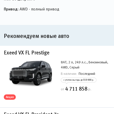
Привод:
AWD - полный привод
Рекомендуем новые авто
Exeed VX FL Prestige
8AT, 2 л, 249 л.с., Бензиновый,
4WD, Серый
Последний
В наличии:
с учетом выгоды до
550 000
р.
4 711 858
от
р.
Акция